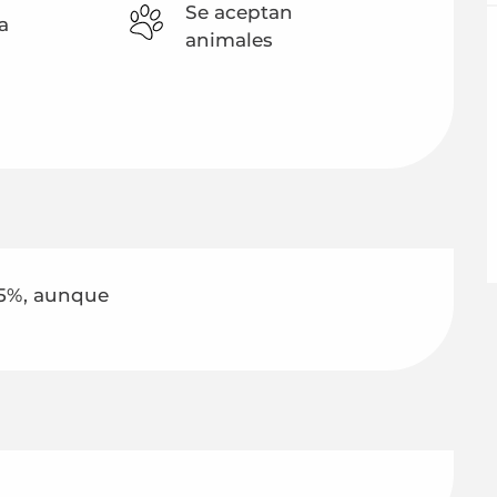
Se aceptan
a
animales
5%, aunque