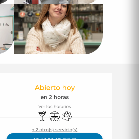
Horarios y datos d
Abierto hoy
en 2 horas
Ver los horarios
Bar / Refrigerio
Terraza
Se aceptan animales
+ 2 otro(s) servicio(s)