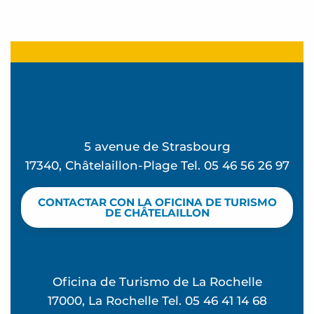
Lectures en herbe
Lectures en herbe
Le train des mots - Nouveauté 2026
Mémorielles balnéaires
Lectures en herbe
Lectures en herbe
5 avenue de Strasbourg
Calligraphie et peinture japonaises autour de Ch
17340, Châtelaillon-Plage Tel. 05 46 56 26 97
Les bébés lecteurs - Nouveauté 2026
Le train des mots - Nouveauté 2026
CONTACTAR CON LA OFICINA DE TURISMO
Club de lecture "L'Oreille Kili"
DE CHÂTELAILLON
Les bébés lecteurs - Nouveauté 2026
Atelier Bibliothérapie : À force de soi
Oficina de Turismo de La Rochelle
17000, La Rochelle Tel. 05 46 41 14 68