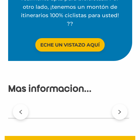
otro lado, ¡tenemos un montón de
itinerarios 100% ciclistas para usted!
?️?
ECHE UN VISTAZO AQUÍ
Más información...
Objetivo: recuperar la forma