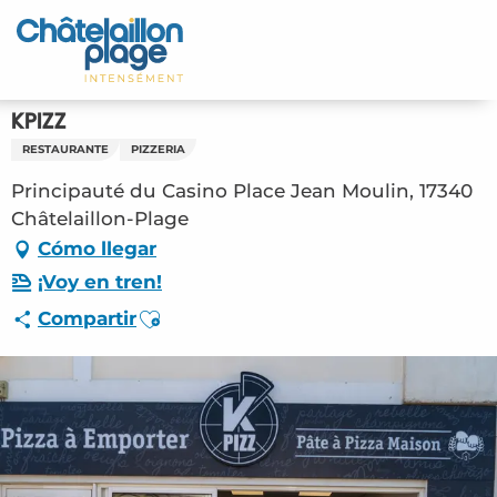
Aller
au
Inicio – ES
contenu
principal
Descubra
KPIZZ
RESTAURANTE
PIZZERIA
Actividades
Principauté du Casino Place Jean Moulin, 17340
Vivir
Châtelaillon-Plage
Cómo llegar
Citas
¡Voy en tren!
Ajouter aux favoris
Compartir
Su estancia - ES
RES – KPIZZ (Châtelaillon-Plage) #3484513