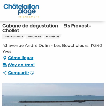
Aller
au
Inicio – ES
contenu
principal
Descubra
Cabane de dégustation – Ets Prevost-
Chollet
Actividades
RESTAURANTE
PESCADOS
MARISCOS
43 avenue André Dulin - Les Boucholeurs, 17340
Vivir
Yves
Cómo llegar
Citas
¡Voy en tren!
Su estancia - ES
Ajouter aux favoris
Compartir
RES – Cabane de dégustation – Ets Prevost-
Chollet (Yves) #2808288