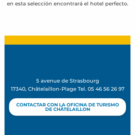
en esta selección encontrará el hotel perfecto.
Hôtel Ibis Styles
Boutique Hôtel d'Orbigny
Hôtel les Flots
Maison Familiale de Vacances Le Rayon de Soleil
Hôtel Acadie Saint Victor
Résidence Côte Océan
5 avenue de Strasbourg
Hôtel le Rivage
17340, Châtelaillon-Plage Tel. 05 46 56 26 97
The Originals Hôtel Victoria
MGallery Hotel Collection La Grande Terrasse Hôt
CONTACTAR CON LA OFICINA DE TURISMO
Hotel Restaurant L'Atelier des Cousins
DE CHÂTELAILLON
Hôtel Majestic