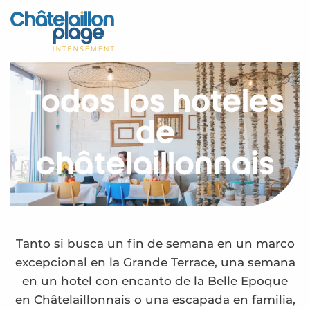
Aller
au
Inicio – ES
contenu
principal
Descubra
Todos los hoteles
Actividades
de
Vivir
châtelaillonnais
Citas
Su estancia - ES
Hoteles
Tanto si busca un fin de semana en un marco
excepcional en la Grande Terrace, una semana
en un hotel con encanto de la Belle Epoque
en Châtelaillonnais o una escapada en familia,