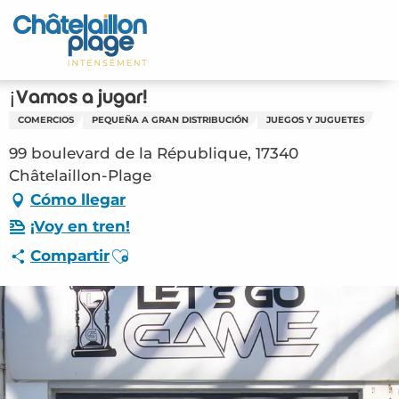
Aller
au
Inicio – ES
contenu
principal
Descubra
¡Vamos a jugar!
COMERCIOS
PEQUEÑA A GRAN DISTRIBUCIÓN
JUEGOS Y JUGUETES
Actividades
99 boulevard de la République, 17340
Vivir
Châtelaillon-Plage
Cómo llegar
Citas
¡Voy en tren!
Ajouter aux favoris
Compartir
Su estancia - ES
ORG – ¡Vamos a jugar! (Châtelaillon-Plage)
#2892023