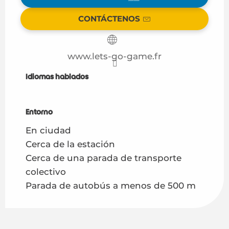
CONTÁCTENOS
www.lets-go-game.fr
Idiomas hablados
Idiomas hablados
Entorno
Entorno
En ciudad
Cerca de la estación
Cerca de una parada de transporte
colectivo
Parada de autobús a menos de 500 m