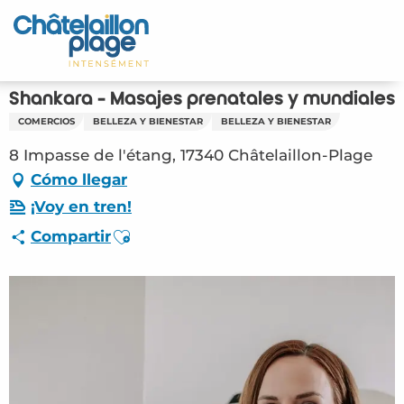
Aller
au
Inicio – ES
contenu
principal
Descubra
Shankara - Masajes prenatales y mundiales
COMERCIOS
BELLEZA Y BIENESTAR
BELLEZA Y BIENESTAR
Actividades
8 Impasse de l'étang, 17340 Châtelaillon-Plage
Vivir
Cómo llegar
¡Voy en tren!
Citas
Ajouter aux favoris
Compartir
Su estancia - ES
ORG – Shankara – Masajes prenatales y
mundiales (Châtelaillon-Plage) #2808513