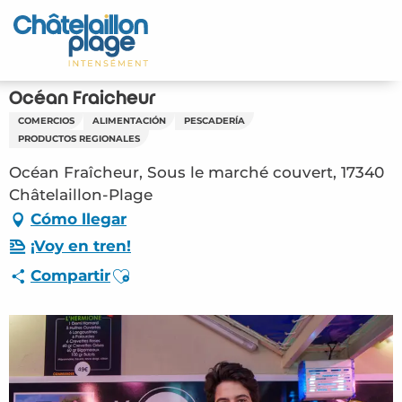
Aller
au
Inicio – ES
contenu
principal
Descubra
Océan Fraîcheur
COMERCIOS
ALIMENTACIÓN
PESCADERÍA
Actividades
PRODUCTOS REGIONALES
Océan Fraîcheur, Sous le marché couvert, 17340
Vivir
Châtelaillon-Plage
Cómo llegar
Citas
¡Voy en tren!
Su estancia - ES
Ajouter aux favoris
Compartir
ORG – Océan Fraîcheur (Châtelaillon-Plage)
#4202103