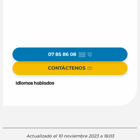
07 85 86 08
▒▒
CONTÁCTENOS
Idiomas hablados
Idiomas hablados
Actualizado el 10 noviembre 2023 a 16:03