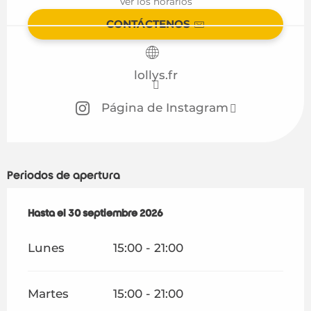
Ver los horarios
CONTÁCTENOS
lollys.fr
Página de Instagram
Periodos de apertura
Del
Hasta el
1 julio 2026
30 septiembre 2026
al
30 septiembre 2026
Lunes
15:00 - 21:00
Martes
15:00 - 21:00