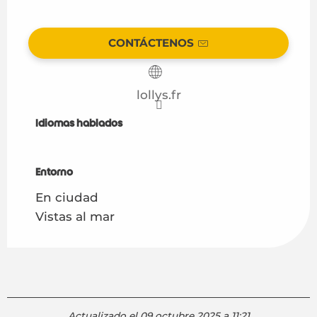
CONTÁCTENOS
lollys.fr
Idiomas hablados
Idiomas hablados
Entorno
Entorno
En ciudad
Vistas al mar
Actualizado el 09 octubre 2025 a 11:21