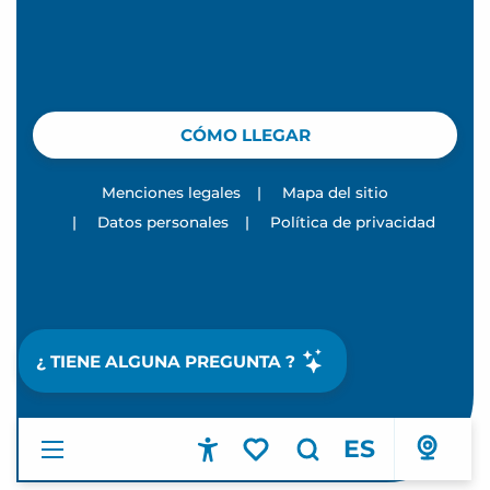
CÓMO LLEGAR
Menciones legales
|
Mapa del sitio
|
Datos personales
|
Política de privacidad
¿ TIENE ALGUNA PREGUNTA ?
ES
Accessibilité
Buscar
Voir les favoris