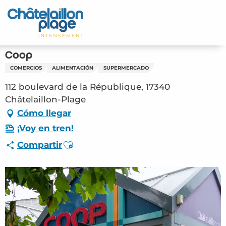
Aller
au
Inicio – ES
contenu
principal
Descubra
Coop
COMERCIOS
ALIMENTACIÓN
SUPERMERCADO
Actividades
112 boulevard de la République, 17340
Vivir
Châtelaillon-Plage
Cómo llegar
Citas
¡Voy en tren!
Ajouter aux favoris
Compartir
Su estancia - ES
ORG – Coop (Châtelaillon-Plage) #2808243