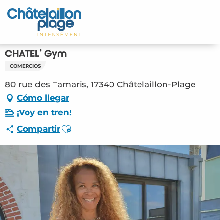
Aller
au
Inicio – ES
contenu
principal
Descubra
CHATEL’ Gym
COMERCIOS
Actividades
80 rue des Tamaris, 17340 Châtelaillon-Plage
Vivir
Cómo llegar
¡Voy en tren!
Citas
Ajouter aux favoris
Compartir
Su estancia - ES
ORG – CHATEL’ Gym (Châtelaillon-Plage)
#4055693