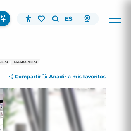
ES
Accessibilité
Buscar
Voir les favoris
ICERO
TALABARTERO
Ajouter aux favoris
Compartir
Añadir a mis favoritos