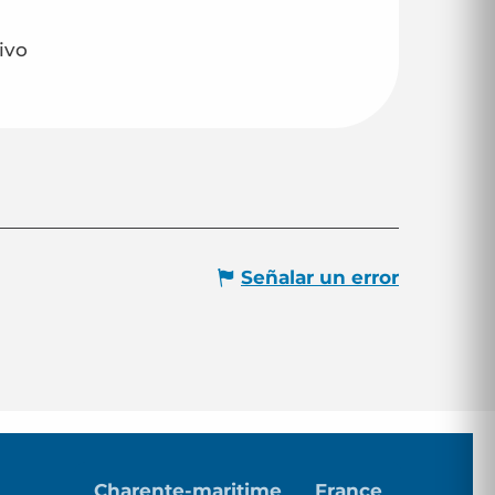
ivo
Señalar un error
Charente-maritime
France