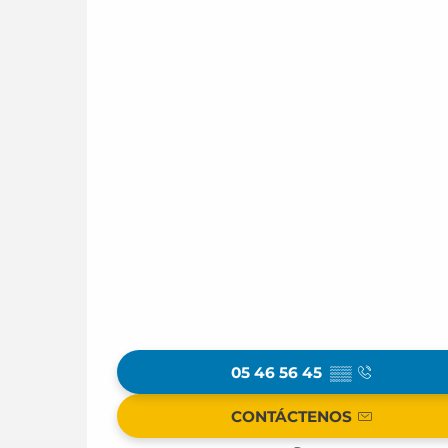
05 46 56 45
▒▒
CONTÁCTENOS