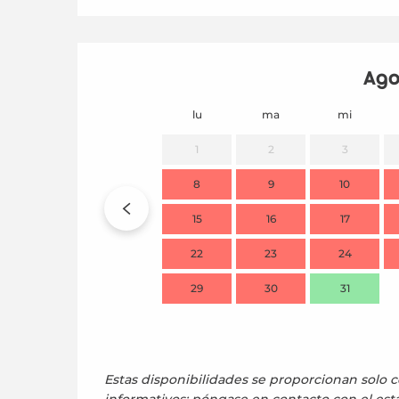
Ago
lu
ma
mi
1
2
3
8
9
10
15
16
17
22
23
24
29
30
31
Estas disponibilidades se proporcionan solo c