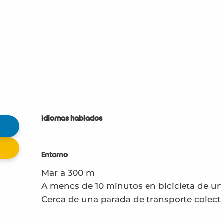
Idiomas hablados
Idiomas hablados
Entorno
Entorno
Mar a 300 m
A menos de 10 minutos en bicicleta de u
Cerca de una parada de transporte colect