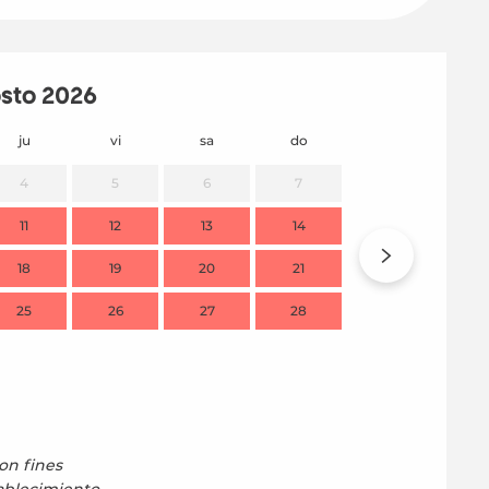
sto 2026
ju
vi
sa
do
lu
m
4
5
6
7
11
12
13
14
7
18
19
20
21
14
1
25
26
27
28
21
2
28
2
on fines