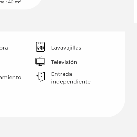
2
na : 40 m
ora
Lavavajillas
Televisión
Entrada
amiento
independiente