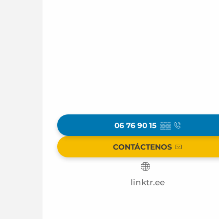
06 76 90 15
▒▒
CONTÁCTENOS
linktr.ee