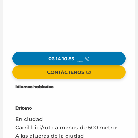
06 14 10 85
▒▒
CONTÁCTENOS
Idiomas hablados
Idiomas hablados
Entorno
Entorno
En ciudad
Carril bici/ruta a menos de 500 metros
A las afueras de la ciudad