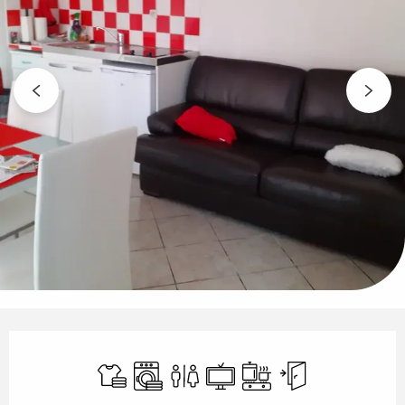
Horarios y datos de contacto
Sábanas y ropa de cama
Lavadora
Aseos
Televisión
Placa de cocción
Entrada indepe