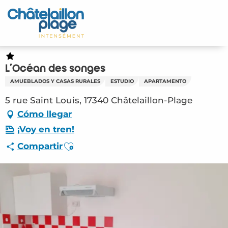
Aller
au
Inicio – ES
contenu
principal
Descubra
L'Océan des songes
Actividades
AMUEBLADOS Y CASAS RURALES
ESTUDIO
APARTAMENTO
Vivir
5 rue Saint Louis, 17340 Châtelaillon-Plage
Cómo llegar
Citas
¡Voy en tren!
Ajouter aux favoris
Compartir
Su estancia - ES
HLO – L’Océan des songes (Châtelaillon-
Plage) #3362770