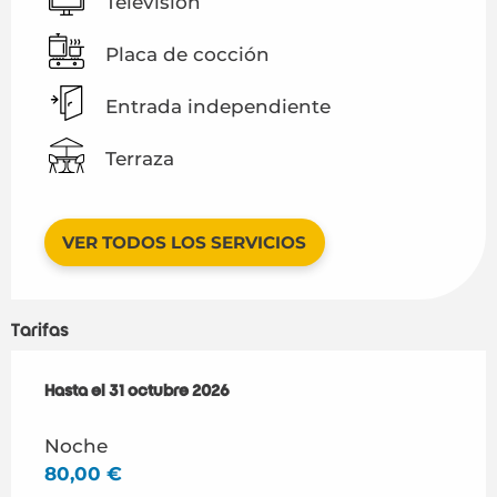
Televisión
Placa de cocción
Entrada independiente
Terraza
VER TODOS LOS SERVICIOS
Tarifas
Desde
Hasta el
1 abril 2026
31 octubre 2026
hasta
31 octubre 2026
Noche
80,00 €