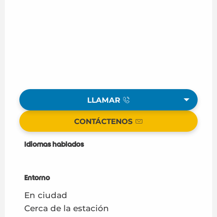
LLAMAR
CONTÁCTENOS
Idiomas hablados
Idiomas hablados
Entorno
Entorno
En ciudad
Cerca de la estación