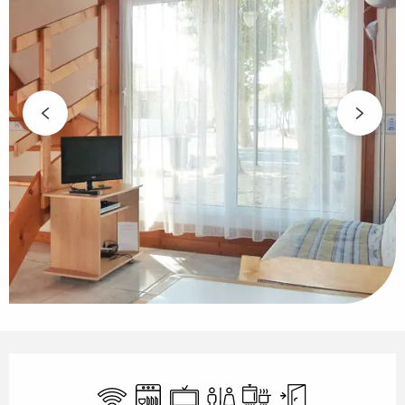
Horarios y datos de contacto
Wifi
Lavavajillas
Televisión
Aseos
Placa de cocción
Entrada indepe