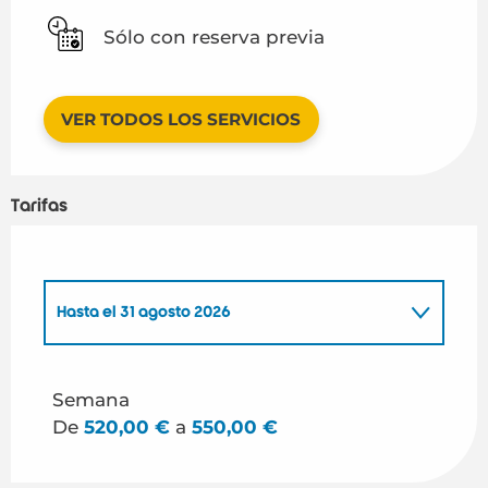
Sólo con reserva previa
VER TODOS LOS SERVICIOS
Tarifas
Hasta el
31 agosto 2026
Desde
1 enero 2026
hasta
30 junio 2026
Semana
De
520,00 €
a
550,00 €
Desde
1 septiembre 2026
hasta
31 diciembre
2026