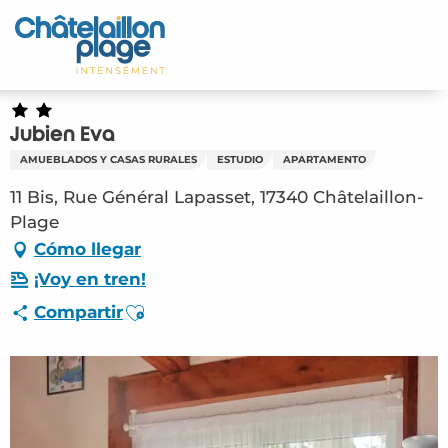
Aller
au
Inicio – ES
contenu
principal
Descubra
Jubien Eva
Actividades
AMUEBLADOS Y CASAS RURALES
ESTUDIO
APARTAMENTO
Vivir
11 Bis, Rue Général Lapasset, 17340 Châtelaillon-
Plage
Citas
Cómo llegar
¡Voy en tren!
Su estancia - ES
Ajouter aux favoris
Compartir
HLO – Jubien Eva (Châtelaillon-Plage)
#2808362