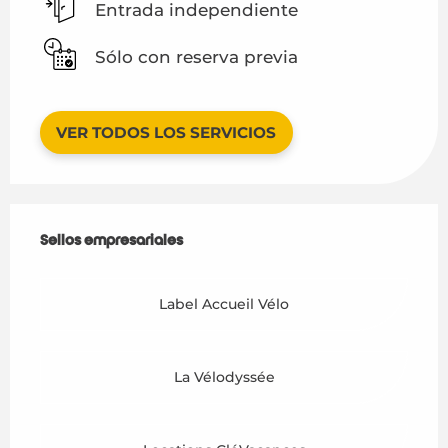
Entrada independiente
Sólo con reserva previa
VER TODOS LOS SERVICIOS
Oferta de prestaciones
Sellos empresariales
Sellos empresariales
Label Accueil Vélo
La Vélodyssée