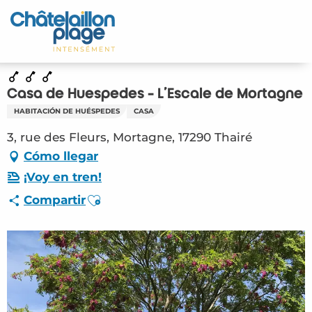
Aller
au
Inicio – ES
contenu
principal
Descubra
Casa de Huespedes - L'Escale de Mortagne
Actividades
HABITACIÓN DE HUÉSPEDES
CASA
Vivir
3, rue des Fleurs, Mortagne, 17290 Thairé
Cómo llegar
Citas
¡Voy en tren!
Ajouter aux favoris
Compartir
Su estancia - ES
HLO – Casa de Huespedes – L’Escale de
Mortagne (Thairé) #2808276