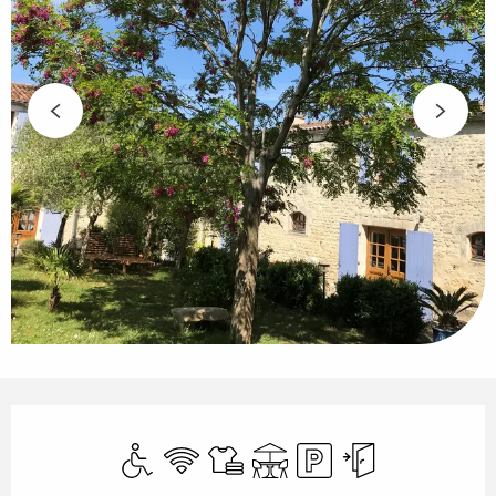
Horarios y datos de contacto
Acceso para minusválidos
Wifi
Sábanas y ropa de cama
Terraza
Aparcamiento
Entrada indepe