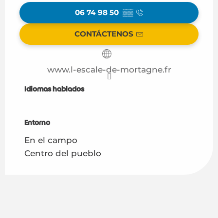
06 74 98 50
▒▒
CONTÁCTENOS
www.l-escale-de-mortagne.fr
Idiomas hablados
Idiomas hablados
Entorno
Entorno
En el campo
Centro del pueblo