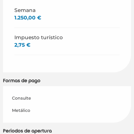
Desde
1 enero 2026
hasta
26 junio 2026
Semana
1.250,00 €
Desde
29 agosto 2026
hasta
31 diciembre
2026
Impuesto turístico
2,75 €
Formas de pago
Consulte
Metálico
Periodos de apertura