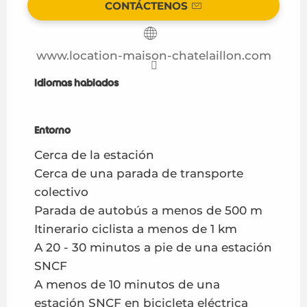
CONTÁCTENOS
www.location-maison-chatelaillon.com
Idiomas hablados
Idiomas hablados
Entorno
Entorno
Cerca de la estación
Cerca de una parada de transporte
colectivo
Parada de autobús a menos de 500 m
Itinerario ciclista a menos de 1 km
A 20 - 30 minutos a pie de una estación
SNCF
A menos de 10 minutos de una
estación SNCF en bicicleta eléctrica