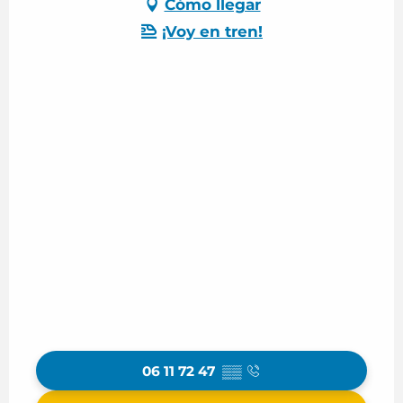
Cómo llegar
¡Voy en tren!
06 11 72 47
▒▒