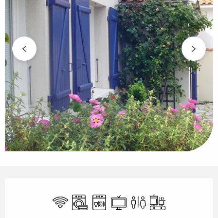
Horarios y datos de contacto
Wifi
Lavadora
Lavavajillas
Televisión
Aseos
Placa de cocció