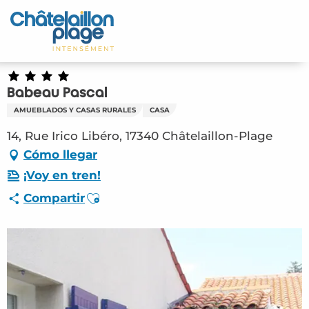
Aller
au
Inicio – ES
contenu
principal
Descubra
Babeau Pascal
Actividades
AMUEBLADOS Y CASAS RURALES
CASA
Vivir
14, Rue Irico Libéro, 17340 Châtelaillon-Plage
Cómo llegar
Citas
¡Voy en tren!
Ajouter aux favoris
Compartir
Su estancia - ES
HLO – Babeau Pascal (Châtelaillon-Plage)
#2808153