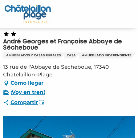
Aller
au
Inicio – ES
contenu
principal
Descubra
André Georges et Françoise Abbaye de
Actividades
Sècheboue
AMUEBLADOS Y CASAS RURALES
CASA
AMUEBLADO INDEPENDIENTE
Vivir
13 rue de l'Abbaye de Sècheboue, 17340
Châtelaillon-Plage
Citas
Cómo llegar
Su estancia - ES
¡Voy en tren!
Ajouter aux favoris
Compartir
HLO – André Georges et Françoise Abbaye de
Sècheboue (Châtelaillon-Plage) #2808114