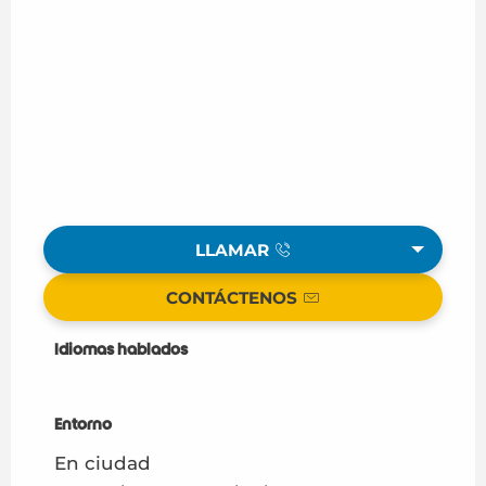
LLAMAR
CONTÁCTENOS
Idiomas hablados
Idiomas hablados
Entorno
Entorno
En ciudad