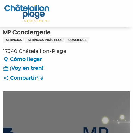
Aller
au
Inicio – ES
contenu
principal
Descubra
MP Conciergerie
SERVICIOS
SERVICIOS PRÁCTICOS
CONCIERGE
Actividades
17340 Châtelaillon-Plage
Vivir
Cómo llegar
¡Voy en tren!
Citas
Ajouter aux favoris
Compartir
Su estancia - ES
ORG – MP Conciergerie (Châtelaillon-Plage)
#5400695