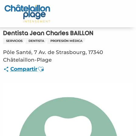
Aller
au
Inicio – ES
contenu
principal
Descubra
Dentista Jean Charles BAILLON
SERVICIOS
DENTISTA
PROFESIÓN MÉDICA
Actividades
Pôle Santé, 7 Av. de Strasbourg, 17340
Vivir
Châtelaillon-Plage
Ajouter aux favoris
Compartir
Citas
Su estancia - ES
ORG – Dentista Jean Charles BAILLON
(Châtelaillon-Plage) #4197670