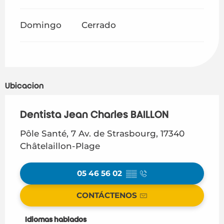
Domingo
Cerrado
Ubicación
Dentista Jean Charles BAILLON
Pôle Santé, 7 Av. de Strasbourg, 17340
Châtelaillon-Plage
05 46 56 02
▒▒
CONTÁCTENOS
Idiomas hablados
Idiomas hablados