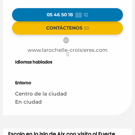
05 46 50 18
▒▒
CONTÁCTENOS
www.larochelle-croisieres.com
Idiomas hablados
Idiomas hablados
Entorno
Entorno
Centro de la ciudad
En ciudad
Escala en la isla de Aix con visita al Fuerte