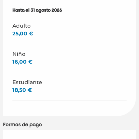
Desde
Hasta el
4 julio 2026
31 agosto 2026
hasta
31 agosto 2026
Adulto
25,00 €
Niño
16,00 €
Estudiante
18,50 €
Formas de pago