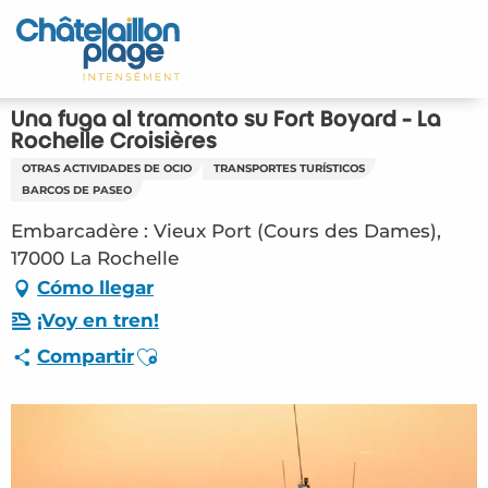
Aller
au
Inicio – ES
contenu
principal
Descubra
Una fuga al tramonto su Fort Boyard - La
Rochelle Croisières
Actividades
OTRAS ACTIVIDADES DE OCIO
TRANSPORTES TURÍSTICOS
BARCOS DE PASEO
Vivir
Embarcadère : Vieux Port (Cours des Dames),
17000 La Rochelle
Citas
Cómo llegar
¡Voy en tren!
Su estancia - ES
Ajouter aux favoris
Compartir
LOI – Una fuga al tramonto su Fort Boyard –
La Rochelle Croisières (La Rochelle) #3261697