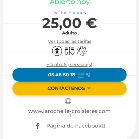
Abierto hoy
Ver los horarios
25,00 €
Adulto
Ver todas las tarifas
Accesibilidad
Aseos
Se aceptan animales
+ 4 otro(s) servicio(s)
05 46 50 18
▒▒
CONTÁCTENOS
www.larochelle-croisieres.com
Página de Facebook