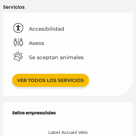
Servicios
Accesibilidad
Aseos
Se aceptan animales
VER TODOS LOS SERVICIOS
Oferta de prestaciones
Sellos empresariales
Sellos empresariales
Label Accueil Vélo