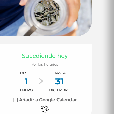
Horarios y datos d
Sucediendo hoy
Ver los horarios
DESDE
HASTA
1
31
ENERO
DICIEMBRE
Añadir a Google Calendar
Se aceptan animales