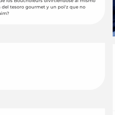
 de los Boucholeurs divirtiéndose al mismo 
 del tesoro gourmet y un poï'z que no 
faim?