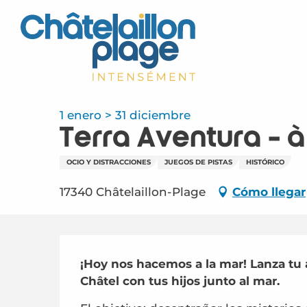
Aller
au
contenu
principal
1 enero > 31 diciembre
Terra Aventura - 
OCIO Y DISTRACCIONES
JUEGOS DE PISTAS
HISTÓRICO
17340 Châtelaillon-Plage
Cómo llegar
Descripción
¡Hoy nos hacemos a la mar! Lanza tu a
Châtel con tus hijos junto al mar.