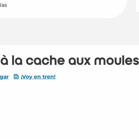
ías
 à la cache aux moule
gar
¡Voy en tren!