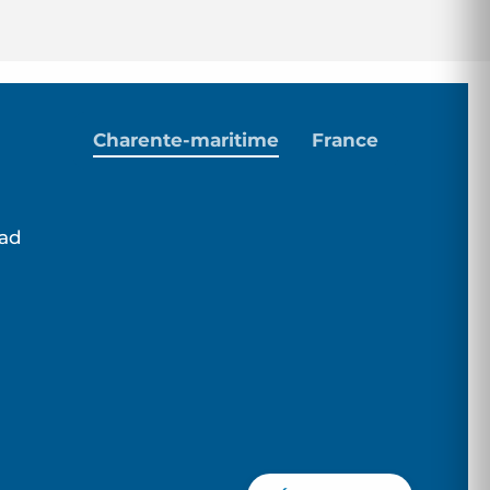
Charente-maritime
France
dad