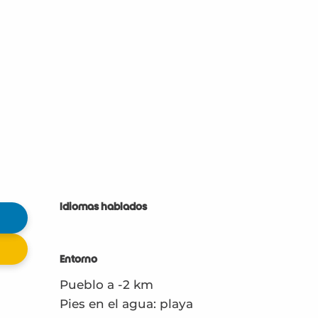
Idiomas hablados
Idiomas hablados
Entorno
Entorno
Pueblo a -2 km
Pies en el agua: playa