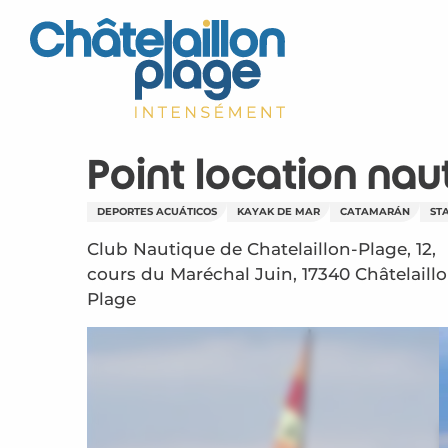
Aller
au
contenu
principal
Point location nau
DEPORTES ACUÁTICOS
KAYAK DE MAR
CATAMARÁN
ST
Club Nautique de Chatelaillon-Plage, 12,
cours du Maréchal Juin, 17340 Châtelaill
Plage