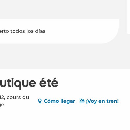
erto todos los días
autique été
12, cours du
Cómo llegar
¡Voy en tren!
ge