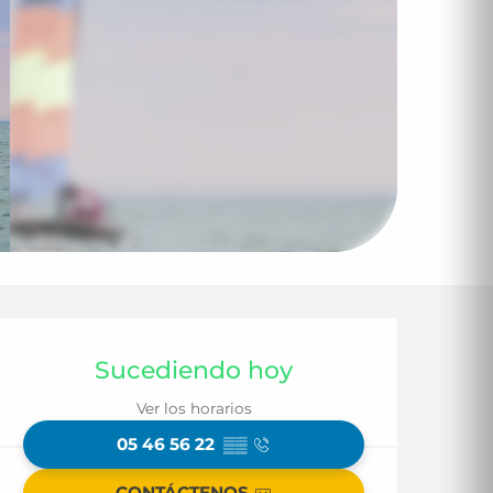
Horarios y datos d
Sucediendo hoy
Ver los horarios
05 46 56 22
▒▒
CONTÁCTENOS