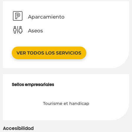
Aparcamiento
Aseos
VER TODOS LOS SERVICIOS
Oferta de prestaciones
Sellos empresariales
Sellos empresariales
Tourisme et handicap
Accesibilidad