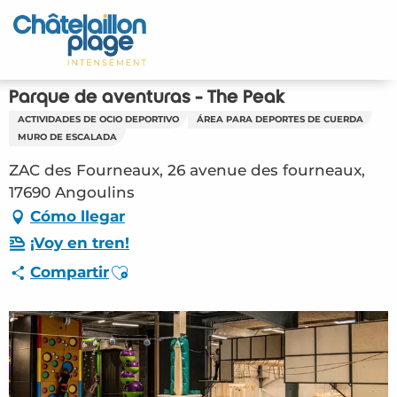
Aller
au
Inicio – ES
contenu
principal
Descubra
Parque de aventuras - The Peak
ACTIVIDADES DE OCIO DEPORTIVO
ÁREA PARA DEPORTES DE CUERDA
Actividades
MURO DE ESCALADA
ZAC des Fourneaux, 26 avenue des fourneaux,
Vivir
17690 Angoulins
Cómo llegar
Citas
¡Voy en tren!
Su estancia - ES
Ajouter aux favoris
Compartir
LOI – Parque de aventuras – The Peak
(Angoulins) #2808537