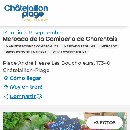
Aller
au
Inicio – ES
contenu
principal
Descubra
14 junio > 13 septiembre
Mercado de la Carnicería de Charentais
Actividades
MANIFESTACIONES COMERCIALES
MERCADO REGULAR
MERCADO
PRODUCTOS DE LA TIERRA
PESCA/OSTRICULTURA
Vivir
Place André Hesse Les Boucholeurs, 17340
Châtelaillon-Plage
Citas
Cómo llegar
Su estancia - ES
¡Voy en tren!
Ajouter aux favoris
Compartir
FMA – Mercado de la Carnicería de
Charentais (Châtelaillon-Plage) #6380224
+3 FOTOS