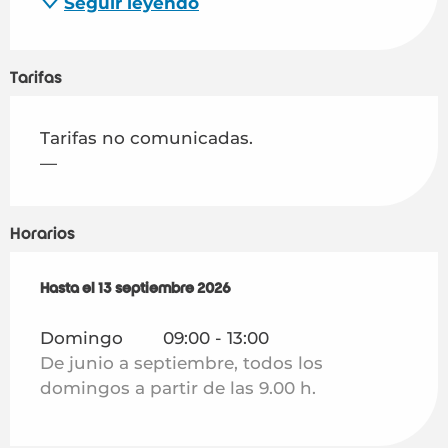
Seguir leyendo
Tarifas
Tarifas no comunicadas.
—
Horarios
Del
Hasta el
14 junio 2026
13 septiembre 2026
al
13 septiembre 2026
Domingo
09:00 - 13:00
De junio a septiembre, todos los
domingos a partir de las 9.00 h.