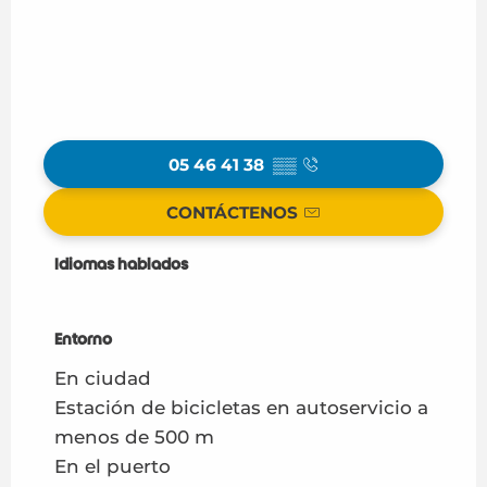
05 46 41 38
▒▒
CONTÁCTENOS
Idiomas hablados
Idiomas hablados
Entorno
Entorno
En ciudad
Estación de bicicletas en autoservicio a
menos de 500 m
En el puerto