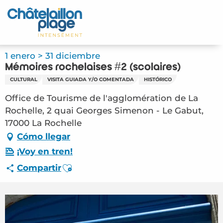
Aller
au
Inicio – ES
contenu
principal
Descubra
1 enero > 31 diciembre
Mémoires rochelaises #2 (scolaires)
Actividades
CULTURAL
VISITA GUIADA Y/O COMENTADA
HISTÓRICO
Vivir
Office de Tourisme de l'agglomération de La
Rochelle, 2 quai Georges Simenon - Le Gabut,
Citas
17000 La Rochelle
Cómo llegar
Su estancia - ES
¡Voy en tren!
Ajouter aux favoris
Compartir
FMA – Mémoires rochelaises #2 (scolaires) (La
Rochelle) #6002997