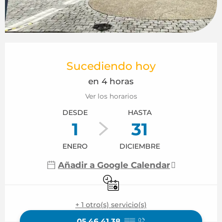
Horarios y datos de contacto
Sucediendo hoy
en 4 horas
Ver los horarios
DESDE
HASTA
1
31
ENERO
DICIEMBRE
Añadir a Google Calendar
Sólo con reserva previa
+ 1 otro(s) servicio(s)
05 46 41 38
▒▒