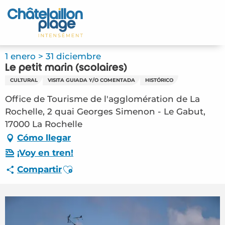
Aller
au
Inicio – ES
contenu
principal
Descubra
1 enero > 31 diciembre
Le petit marin (scolaires)
Actividades
CULTURAL
VISITA GUIADA Y/O COMENTADA
HISTÓRICO
Vivir
Office de Tourisme de l'agglomération de La
Rochelle, 2 quai Georges Simenon - Le Gabut,
Citas
17000 La Rochelle
Cómo llegar
Su estancia - ES
¡Voy en tren!
Ajouter aux favoris
Compartir
FMA – Le petit marin (scolaires) (La Rochelle)
#6002995