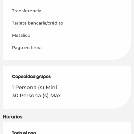
Transferencia
Tarjeta bancaria/crédito
Metálico
Pago en línea
Capacidad grupos
Capacidad grupos
1 Persona (s) Mini
30 Persona (s) Max
Horarios
Todo el año
Todo el año