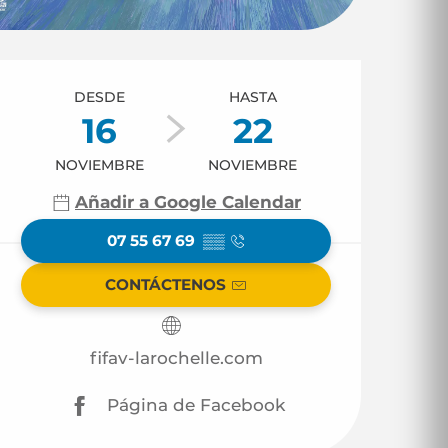
Horarios y datos d
DESDE
HASTA
16
22
NOVIEMBRE
NOVIEMBRE
Añadir a Google Calendar
07 55 67 69
▒▒
CONTÁCTENOS
fifav-larochelle.com
Página de Facebook