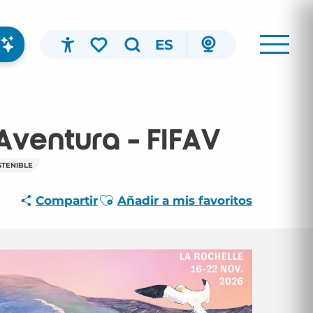
ES
Accessibilité
Buscar
Voir les favoris
 Aventura - FIFAV
STENIBLE
Ajouter aux favoris
Compartir
Añadir a mis favoritos