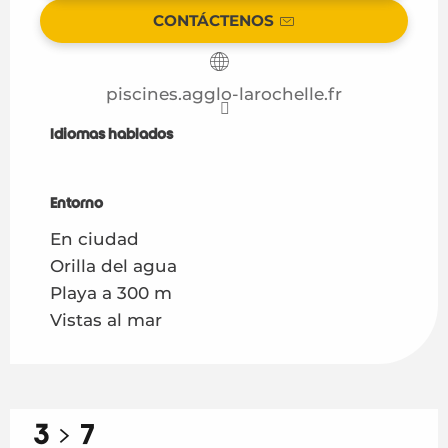
CONTÁCTENOS
piscines.agglo-larochelle.fr
Idiomas hablados
Idiomas hablados
Entorno
Entorno
En ciudad
Orilla del agua
Playa a 300 m
Vistas al mar
3
7