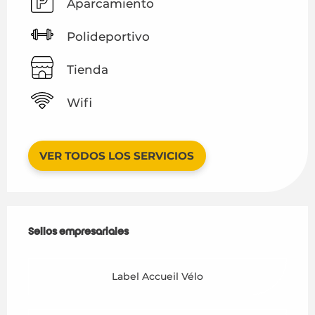
Aparcamiento
Polideportivo
Tienda
Wifi
VER TODOS LOS SERVICIOS
Oferta de prestaciones
Sellos empresariales
Sellos empresariales
Label Accueil Vélo