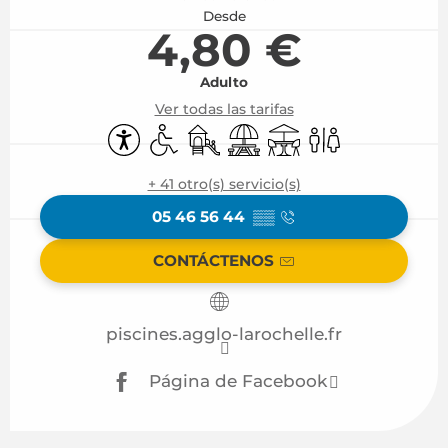
Desde
4,80 €
Adulto
Ver todas las tarifas
Accesibilidad
Acceso para minusválidos
Juegos infantiles / Zona de j
Zona de picnic
Terraza
Aseos
+ 41 otro(s) servicio(s)
05 46 56 44
▒▒
CONTÁCTENOS
piscines.agglo-larochelle.fr
Página de Facebook