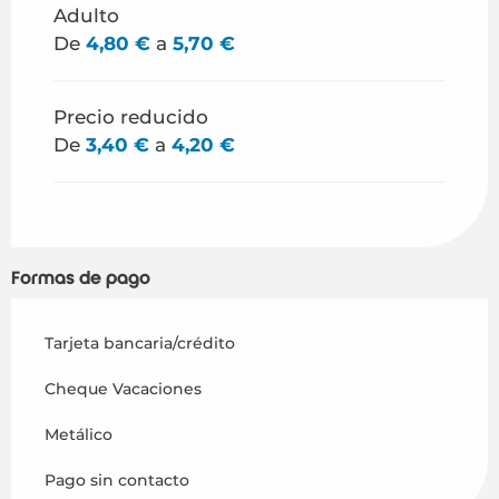
Adulto
De
4,80 €
a
5,70 €
Desde
1 septiembre 2026
hasta
19 octubre
2026
Desde
20 octubre 2026
hasta
2 noviembre
Precio reducido
2026
De
3,40 €
a
4,20 €
Desde
3 noviembre 2026
hasta
21 diciembre
2026
Formas de pago
Tarjeta bancaria/crédito
Cheque Vacaciones
Metálico
Pago sin contacto