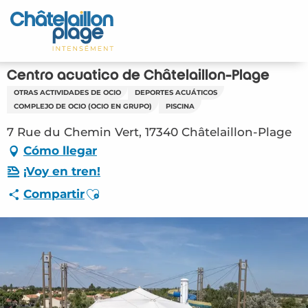
Aller
au
Inicio – ES
contenu
principal
Descubra
Centro acuático de Châtelaillon-Plage
OTRAS ACTIVIDADES DE OCIO
DEPORTES ACUÁTICOS
Actividades
COMPLEJO DE OCIO (OCIO EN GRUPO)
PISCINA
7 Rue du Chemin Vert, 17340 Châtelaillon-Plage
Vivir
Cómo llegar
Citas
¡Voy en tren!
Ajouter aux favoris
Compartir
Su estancia - ES
LOI – Centro acuático de Châtelaillon-Plage
(Châtelaillon-Plage) #2808222