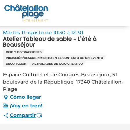
Aller
au
Inicio – ES
contenu
principal
Descubra
Martes 11 agosto de 10:30 a 12:30
Atelier Tableau de sable - L'été à
Actividades
Beauséjour
OCIO Y DISTRACCIONES
Vivir
INICIACIÓN/DESCUBRIMIENTO EN EL CONTEXTO DE UN EVENTO
DECORACIÓN
ACTIVIDADES DE OCIO CREATIVO
Citas
Espace Culturel et de Congrès Beauséjour, 51
boulevard de la République, 17340 Châtelaillon-
Su estancia - ES
Plage
Cómo llegar
FMA – Atelier Tableau de sable – L’été à
Beauséjour (Châtelaillon-Plage) #6415834
¡Voy en tren!
Ajouter aux favoris
Compartir