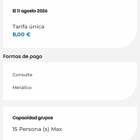
El
El
11 agosto 2026
11 agosto 2026
Tarifa única
8,00 €
Formas de pago
Consulte
Metálico
Capacidad grupos
Capacidad grupos
15 Persona (s) Max