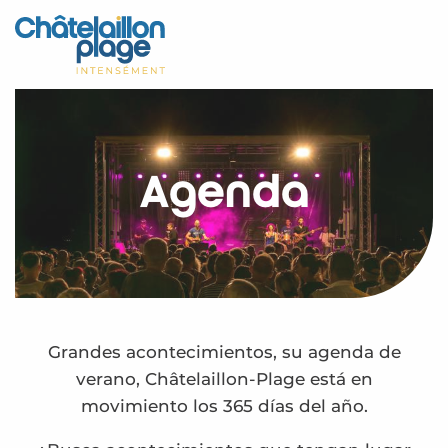
Aller
au
Inicio – ES
contenu
principal
Descubra
Actividades
Agenda
Vivir
Citas
Su estancia - ES
Calendario – ES
Grandes acontecimientos, su agenda de
verano, Châtelaillon-Plage está en
movimiento los 365 días del año.