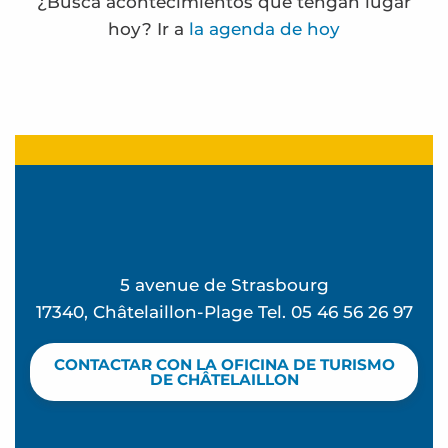
¿Busca acontecimientos que tengan lugar
hoy? Ir a
la agenda de hoy
Frédérique Bernier expose à l'espace Carnot
Paseo marítimo
Noches «De vuelta de la playa» en el Ekume
Parque de atracciones
La Rando des forts - Paseo marítimo
Eglise Sainte Madeleine - Visita audioguiada
5 avenue de Strasbourg
Inglés para niños y adolescentes
17340, Châtelaillon-Plage Tel. 05 46 56 26 97
Visites de sites de compostage partagé en habitat
Terra Aventura - Beau séjour à Chatel
CONTACTAR CON LA OFICINA DE TURISMO
Terra Aventura - à la cache aux moules
DE CHÂTELAILLON
Terra Aventura - La Rosière à rosier...
Promenade des villas de Châtelaillon-plage