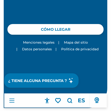
CÓMO LLEGAR
Menciones legales
|
Mapa del sitio
|
Datos personales
|
Política de privacidad
¿ TIENE ALGUNA PREGUNTA ?
ES
Accessibilité
Buscar
Voir les favoris