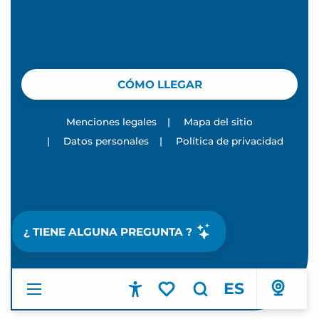
CÓMO LLEGAR
Menciones legales
|
Mapa del sitio
|
Datos personales
|
Política de privacidad
¿ TIENE ALGUNA PREGUNTA ?
ES
Accessibilité
Buscar
Voir les favoris