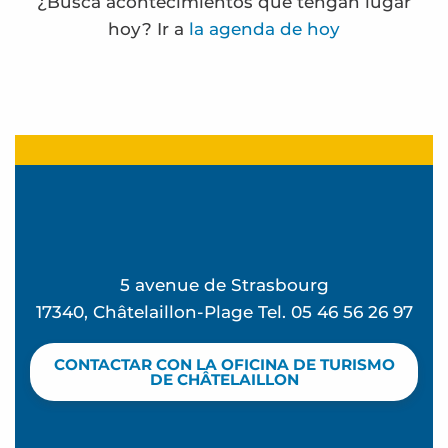
¿Busca acontecimientos que tengan lugar
hoy? Ir a
la agenda de hoy
Le train des mots - Nouveauté 2026
Atelier Jeux du vent - L'été à Beauséjour
Lectures en herbe
Lectures en herbe
Frédérique Bernier expose à l'espace Carnot
Atelier Pilates - L'été à Beauséjour
5 avenue de Strasbourg
Atelier Souvenirs de vacances - L'été à Beauséjo
17340, Châtelaillon-Plage Tel. 05 46 56 26 97
Club de playa - Mômes à la plage
Curso de salvamento acuático
CONTACTAR CON LA OFICINA DE TURISMO
Les apéros du marché
DE CHÂTELAILLON
Le beau séjour d'Albertine - Visita teatralizada
Descubrir una batea de mejillones - Visita guiad