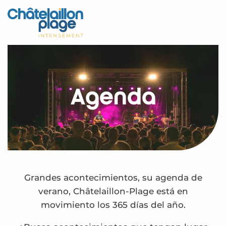
Aller
au
Inicio – ES
contenu
principal
Descubra
Actividades
Agenda
Vivir
Citas
Su estancia - ES
Calendario – ES
Grandes acontecimientos, su agenda de
verano, Châtelaillon-Plage está en
movimiento los 365 días del año.