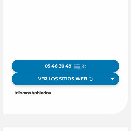
05 46 30 49
▒▒
VER LOS SITIOS WEB
Idiomas hablados
Idiomas hablados