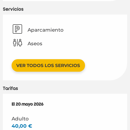
Servicios
Aparcamiento
Aseos
VER TODOS LOS SERVICIOS
Tarifas
El
El
20 mayo 2026
20 mayo 2026
Adulto
40,00 €