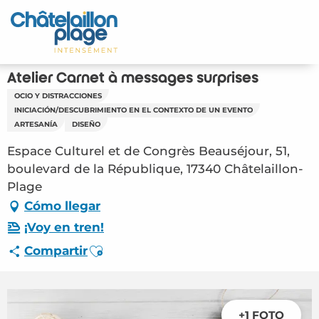
Aller
au
Inicio – ES
contenu
principal
Descubra
Atelier Carnet à messages surprises
OCIO Y DISTRACCIONES
Actividades
INICIACIÓN/DESCUBRIMIENTO EN EL CONTEXTO DE UN EVENTO
ARTESANÍA
DISEÑO
Vivir
Espace Culturel et de Congrès Beauséjour, 51,
boulevard de la République, 17340 Châtelaillon-
Citas
Plage
Cómo llegar
Su estancia - ES
¡Voy en tren!
FMA – Atelier Carnet à messages surprises
Ajouter aux favoris
Compartir
(Châtelaillon-Plage) #5981262
+1 FOTO