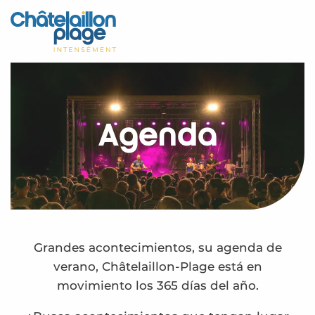
Aller
au
Inicio – ES
contenu
principal
Descubra
Actividades
Agenda
Vivir
Citas
Su estancia - ES
Calendario – ES
Grandes acontecimientos, su agenda de
verano, Châtelaillon-Plage está en
movimiento los 365 días del año.