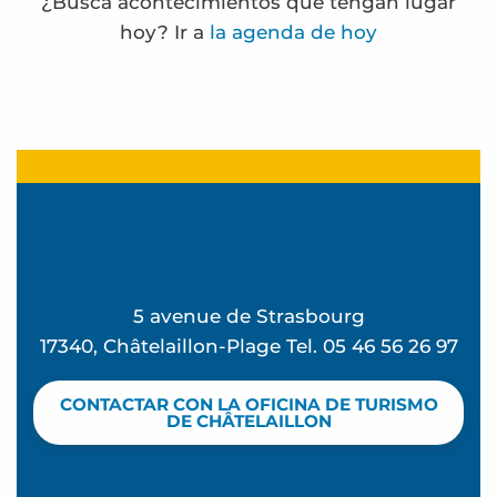
¿Busca acontecimientos que tengan lugar
hoy? Ir a
la agenda de hoy
Frédérique Bernier expose à l'espace Carnot
Paseo marítimo
Noches «De vuelta de la playa» en el Ekume
Parque de atracciones
La Rando des forts - Paseo marítimo
Eglise Sainte Madeleine - Visita audioguiada
5 avenue de Strasbourg
Inglés para niños y adolescentes
17340, Châtelaillon-Plage Tel. 05 46 56 26 97
Visites de sites de compostage partagé en habitat
Terra Aventura - Beau séjour à Chatel
CONTACTAR CON LA OFICINA DE TURISMO
Terra Aventura - à la cache aux moules
DE CHÂTELAILLON
Terra Aventura - La Rosière à rosier...
Promenade des villas de Châtelaillon-plage