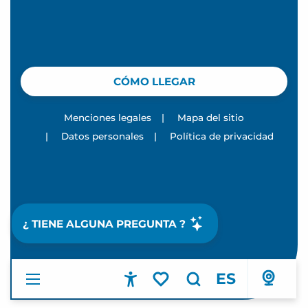
CÓMO LLEGAR
Menciones legales
|
Mapa del sitio
|
Datos personales
|
Política de privacidad
¿ TIENE ALGUNA PREGUNTA ?
ES
Accessibilité
Buscar
Voir les favoris