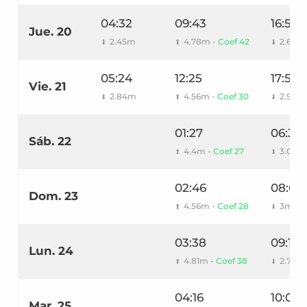
04:32
09:43
16:57
Jue. 20
2.45m
4.78m -
Coef 42
2.61m
⬇
⬆
⬇
05:24
12:25
17:57
Vie. 21
2.84m
4.56m -
Coef 30
2.92m
⬇
⬆
⬇
01:27
06:36
Sáb. 22
4.4m -
Coef 27
3.06m
⬆
⬇
02:46
08:06
Dom. 23
4.56m -
Coef 28
3m
⬆
⬇
03:38
09:14
Lun. 24
4.81m -
Coef 38
2.71m
⬆
⬇
04:16
10:02
Mar. 25