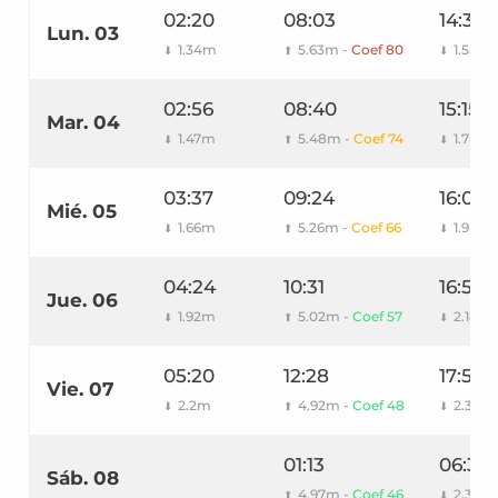
02:20
08:03
14:36
Lun. 03
1.34m
5.63m -
Coef 80
1.55m
⬇
⬆
⬇
02:56
08:40
15:15
Mar. 04
1.47m
5.48m -
Coef 74
1.7m
⬇
⬆
⬇
03:37
09:24
16:00
Mié. 05
1.66m
5.26m -
Coef 66
1.9m
⬇
⬆
⬇
04:24
10:31
16:53
Jue. 06
1.92m
5.02m -
Coef 57
2.14m
⬇
⬆
⬇
05:20
12:28
17:58
Vie. 07
2.2m
4.92m -
Coef 48
2.33m
⬇
⬆
⬇
01:13
06:30
Sáb. 08
4.97m -
Coef 46
2.39m
⬆
⬇