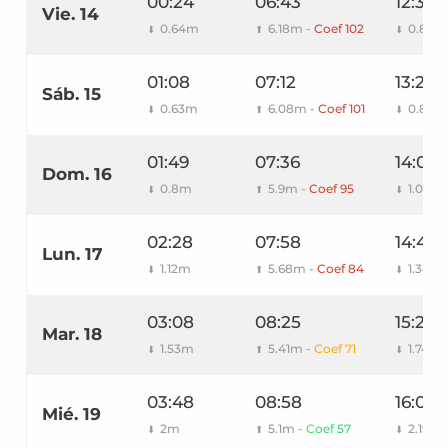
00:24
06:43
12:39
Vie. 14
0.64m
6.18m -
Coef 102
0.8m
⬇
⬆
⬇
01:08
07:12
13:22
Sáb. 15
0.63m
6.08m -
Coef 101
0.83m
⬇
⬆
⬇
01:49
07:36
14:03
Dom. 16
0.8m
5.9m -
Coef 95
1.02m
⬇
⬆
⬇
02:28
07:58
14:44
Lun. 17
1.12m
5.68m -
Coef 84
1.34m
⬇
⬆
⬇
03:08
08:25
15:25
Mar. 18
1.53m
5.41m -
Coef 71
1.74m
⬇
⬆
⬇
03:48
08:58
16:08
Mié. 19
2m
5.1m -
Coef 57
2.19m
⬇
⬆
⬇