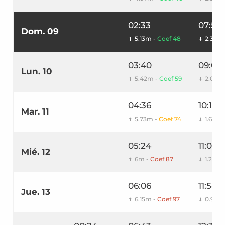
02:33
07:51
Dom. 09
5.13m -
Coef 48
2.35m
⬆
⬇
03:40
09:06
Lun. 10
5.42m -
Coef 59
2.05m
⬆
⬇
04:36
10:10
Mar. 11
5.73m -
Coef 74
1.64m
⬆
⬇
05:24
11:05
Mié. 12
6m -
Coef 87
1.23m
⬆
⬇
06:06
11:54
Jue. 13
6.15m -
Coef 97
0.94m
⬆
⬇