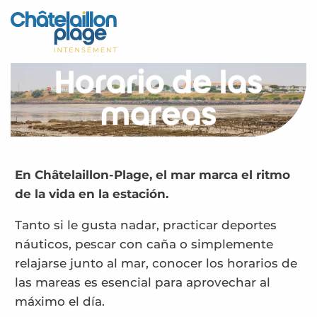
Aller
au
Inicio – ES
contenu
principal
Descubra
Horario de las
Actividades
mareas
Vivir
Citas
En Châtelaillon-Plage, el mar marca el ritmo
de la vida en la estación.
Su estancia - ES
Tanto si le gusta nadar, practicar deportes
Horas de las mareas – ES
náuticos, pescar con caña o simplemente
relajarse junto al mar, conocer los horarios de
las mareas es esencial para aprovechar al
máximo el día.