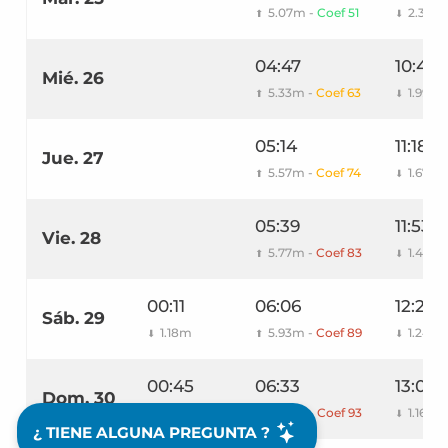
5.07m -
Coef 51
2.34m
⬆
⬇
04:47
10:41
Mié. 26
5.33m -
Coef 63
1.99m
⬆
⬇
05:14
11:18
Jue. 27
5.57m -
Coef 74
1.67m
⬆
⬇
05:39
11:53
Vie. 28
5.77m -
Coef 83
1.41m
⬆
⬇
00:11
06:06
12:26
Sáb. 29
1.18m
5.93m -
Coef 89
1.24m
⬇
⬆
⬇
00:45
06:33
13:00
Dom. 30
1.05m
6.02m -
Coef 93
1.16m
⬇
⬆
⬇
¿ TIENE ALGUNA PREGUNTA ?