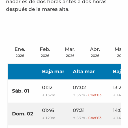
nadar es de dos horas antes a dos horas
después de la marea alta.
Ene.
Feb.
Mar.
Abr.
Mayo
2026
2026
2026
2026
2026
Baja mar
Alta mar
Baja 
01:12
07:02
13:26
Sáb. 01
1.32m
5.7m -
Coef 83
1.46m
⬇
⬆
⬇
01:46
07:31
14:00
Dom. 02
1.29m
5.7m -
Coef 83
1.48m
⬇
⬆
⬇