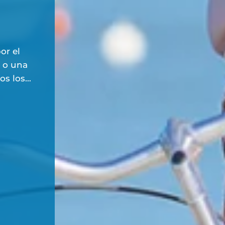
or el
 o una
os los