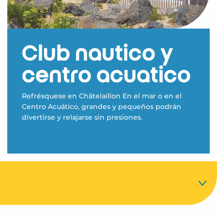
Club náutico y
centro acuático
Refrésquese en Châtelaillon En el mar o en el
Centro Acuático, grandes y pequeños podrán
divertirse y relajarse sin presiones.