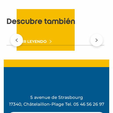
Descubre también
En la playa – ES
SEGUIR LEYENDO
5 avenue de Strasbourg
17340, Châtelaillon-Plage Tel. 05 46 56 26 97