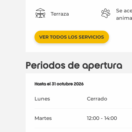
Se ac
Terraza
anima
VER TODOS LOS SERVICIOS
Periodos de apertura
Del
Hasta el
1 abril 2026
31 octubre 2026
al
31 octubre 2026
Lunes
Cerrado
Martes
12:00 - 14:00