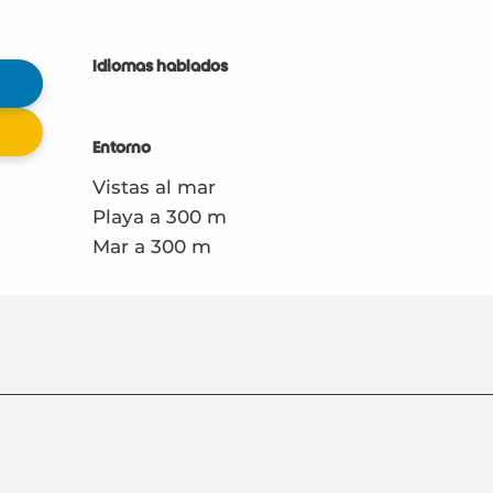
Idiomas hablados
Idiomas hablados
Entorno
Entorno
Vistas al mar
Playa a 300 m
Mar a 300 m