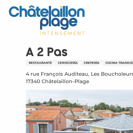
Aller
au
contenu
principal
A 2 Pas
RESTAURANTE
CERVECERÍA
CREPERÍA
COCINA TRADICI
4 rue François Auditeau, Les Boucholeurs
17340 Châtelaillon-Plage