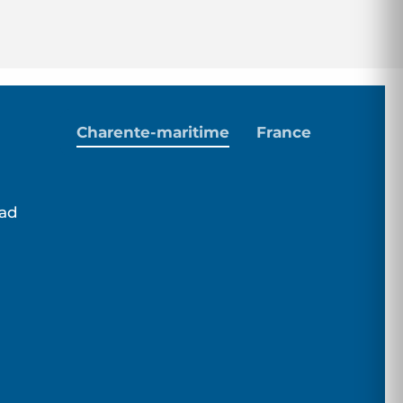
Charente-maritime
France
dad