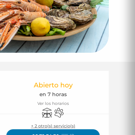
Horarios y datos d
Abierto hoy
en 7 horas
Ver los horarios
Terraza
Se aceptan animales
+ 2 otro(s) servicio(s)