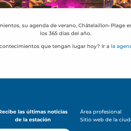
ientos, su agenda de verano, Châtelaillon-Plage 
los 365 días del año.
contecimientos que tengan lugar hoy? Ir a
la agen
jour
Recibe las últimas noticias
Área profesional
de la estación
Sitio web de la ciu
es: «El memorándum de los helados»