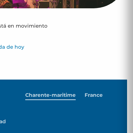
está en movimiento
da de hoy
Charente-maritime
France
dad