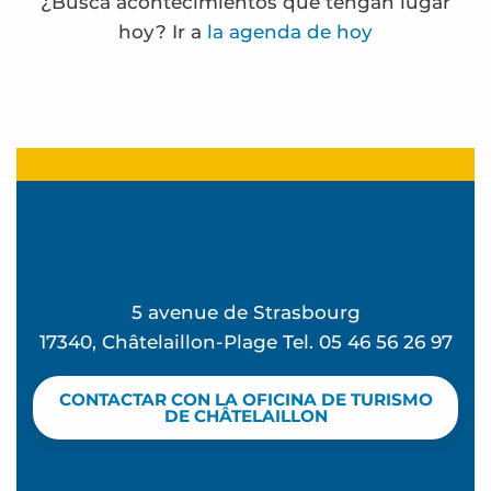
¿Busca acontecimientos que tengan lugar
hoy? Ir a
la agenda de hoy
Frédérique Bernier expose à l'espace Carnot
Paseo marítimo
Noches «De vuelta de la playa» en el Ekume
Parque de atracciones
La Rando des forts - Paseo marítimo
Eglise Sainte Madeleine - Visita audioguiada
5 avenue de Strasbourg
Inglés para niños y adolescentes
17340, Châtelaillon-Plage Tel. 05 46 56 26 97
Visites de sites de compostage partagé en habitat
Terra Aventura - Beau séjour à Chatel
CONTACTAR CON LA OFICINA DE TURISMO
Terra Aventura - à la cache aux moules
DE CHÂTELAILLON
Terra Aventura - La Rosière à rosier...
Promenade des villas de Châtelaillon-plage