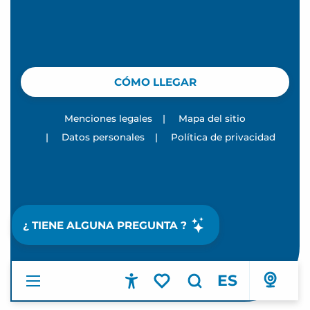
CÓMO LLEGAR
Menciones legales
|
Mapa del sitio
|
Datos personales
|
Política de privacidad
¿ TIENE ALGUNA PREGUNTA ?
ES
Accessibilité
Buscar
Voir les favoris