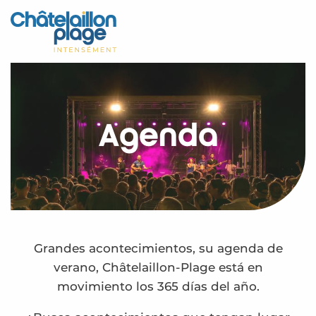
Aller
au
Inicio – ES
contenu
principal
Descubra
Actividades
Agenda
Vivir
Citas
Su estancia - ES
Calendario – ES
Grandes acontecimientos, su agenda de
verano, Châtelaillon-Plage está en
movimiento los 365 días del año.